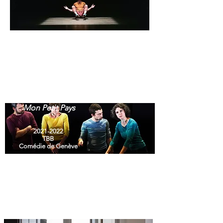
A Bord
2019
Arsenic-
Teintureries
Lausanne
Mon Petit Pays
2021-2022
TB
B
Comédie de Genève