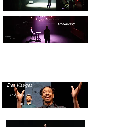
2023 TBB
Yverdon-les-Bains
VIBRATIONS
2023 TBB
Yverdon-les-Bains
D
es Visages
2019-2020-2021
TBB
Yverdon-les-Bains