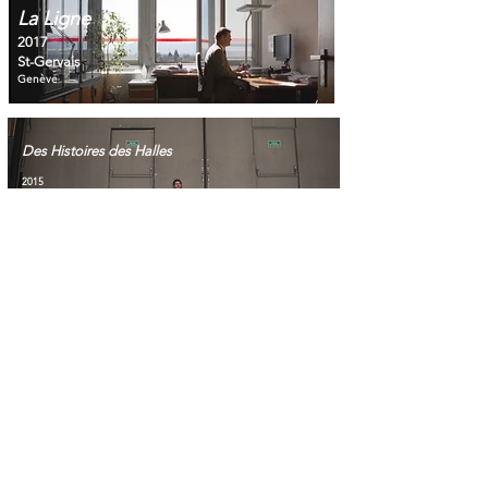
La Ligne
2017
St-Gervais
Genève
Des Histoires des Halles
2015
THL - Sierre
Mais on devait quand même pointer
2014
Manufacture - Lausanne
CRÉPUSCU
LE
2022 TBB
Yverdon-les-Bains