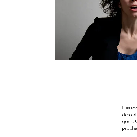
L'assoc
des ar
gens. C
prochai