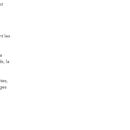
nt
t les
a
s, la
tes,
ages