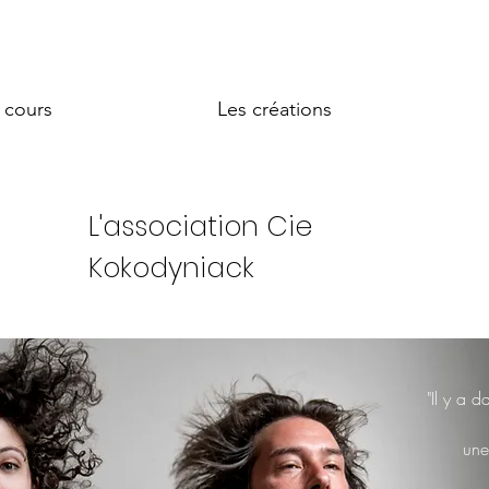
 cours
Les créations
L'association Cie
Kokodyniack
"Il y a d
une