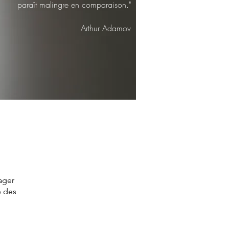
paraît malingre en comparaison."
Arthur Adamov
ager
e des