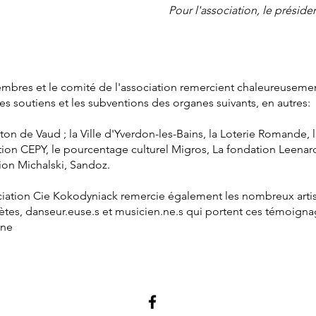
Pour l'association, le préside
mbres et le comité de l'association remercient chaleureusemen
es soutiens et les subventions des organes suivants, en autres:
on de Vaud ; la Ville d'Yverdon-les-Bains, la Loterie Romande, l
ion CEPY, le pourcentage culturel Migros, La fondation Leenard
ion Michalski, Sandoz.
ciation Cie Kokodyniack remercie également les nombreux artis
rètes, danseur.euse.s et musicien.ne.s qui portent ces témoign
ène