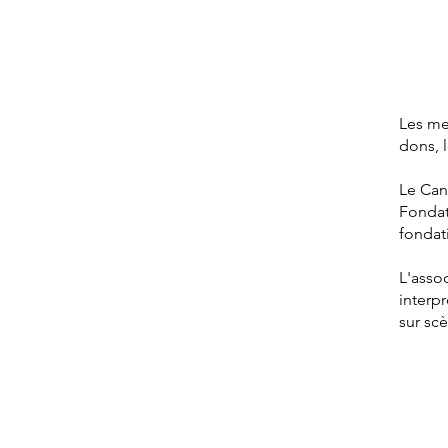
Les me
dons, l
Le Cant
Fondat
fondat
L'asso
interp
sur sc