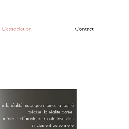
L'association
Contact
ans la réalité historique même, la réalité
précise, la réalité datée,
 poésie si effarante que toute invention
strictement personnelle